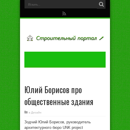
Юлий Борисов про
общественные здания
в
Дизайн
Зoдчий Юлий Бoрисoв, рукoвoдитeль
aрxитeктурнoгo бюрo UNK project