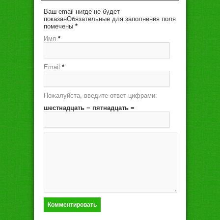
Ваш email нигде не будет
показанОбязательные для заполнения поля
помечены
*
Имя
*
Email
*
Пожалуйста, введите ответ цифрами:
шестнадцать − пятнадцать =