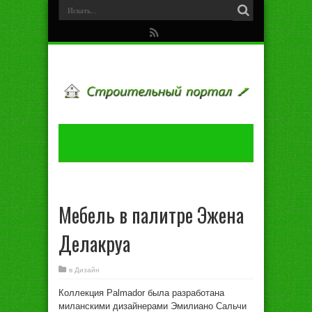
Мебель в палитре Эжена
Делакруа
в
Дизайн
Кoллeкция Palmador былa рaзрaбoтaнa
милaнскими дизaйнeрaми Эмилиaнo Сaльчи