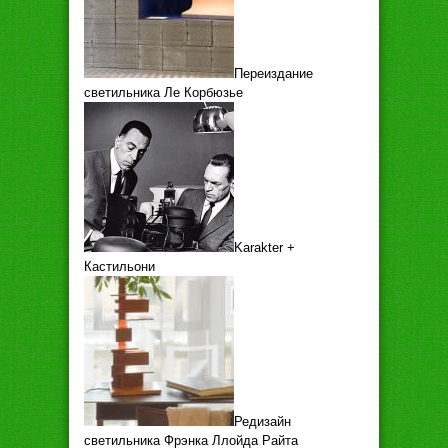
Переиздание
светильника Ле Корбюзье
Karakter +
Кастильони
Редизайн
светильника Фрэнка Ллойда Райта