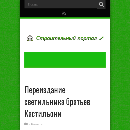
Переиздание
светильника братьев
Кастильони
в
Новости